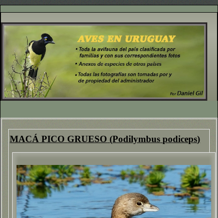
MACÁ
PICO
GRUESO
(
Podilymbus
podiceps
)