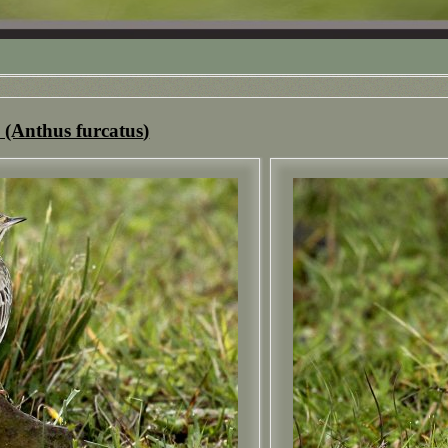
N
(Anthus furcatus
)