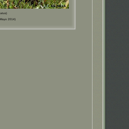
atus)
(Mayo 2014)