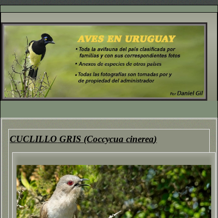
CUCLILLO
GRIS
(Coccycua
cinerea
)