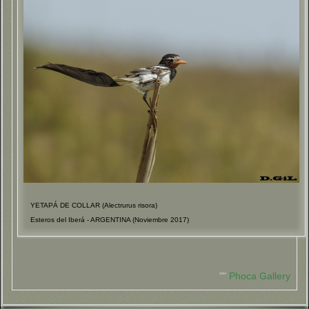
YETAPÁ DE COLLAR (Alectrurus risora)
Esteros del Iberá - ARGENTINA (Noviembre 2017)
""
Phoca Gallery