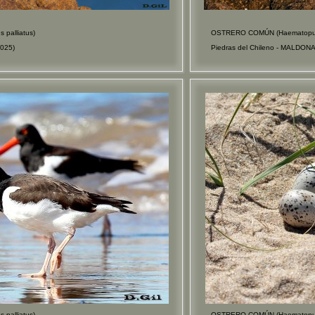
palliatus)
OSTRERO COMÚN (Haematopus 
025)
Piedras del Chileno - MALDON
palliatus)
OSTRERO COMÚN (Haematopus 