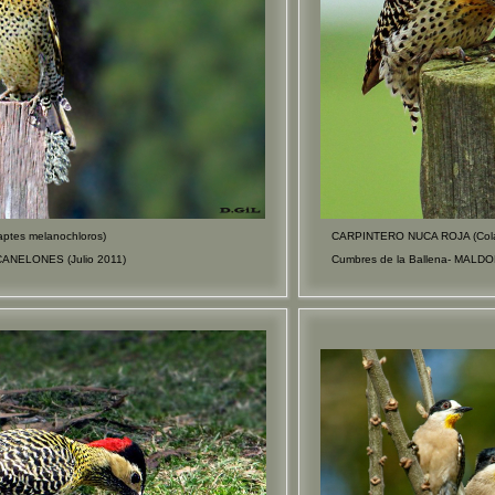
tes melanochloros)
CARPINTERO NUCA ROJA (Colap
CANELONES (Julio 2011)
Cumbres de la Ballena- MALD