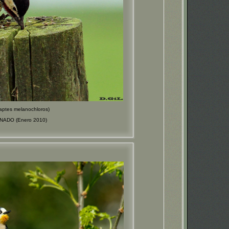
tes melanochloros)
ONADO (Enero 2010)