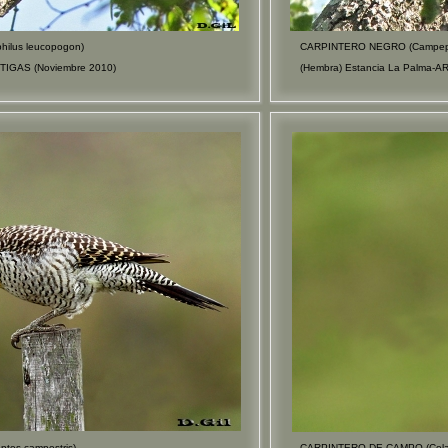
lus leucopogon)
CARPINTERO NEGRO (Campephi
RTIGAS (Noviembre 2010)
(Hembra) Estancia La Palma-A
es campestris)
CARPINTERO DE CAMPO (Colapt