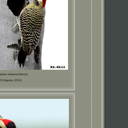
tes melanochloros)
O (Agosto 2011)