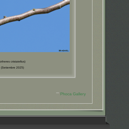
eres cristatellus)
(Setiembre 2025)
""
Phoca Gallery