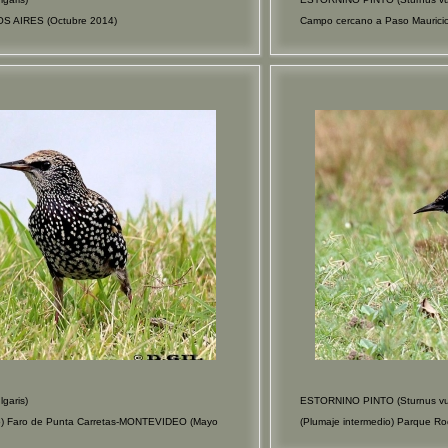
OS AIRES (Octubre 2014)
Campo cercano a Paso Maurici
garis)
ESTORNINO PINTO (Sturnus vul
vo) Faro de Punta Carretas-MONTEVIDEO (Mayo
(Plumaje intermedio) Parque 